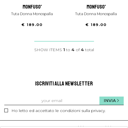
monfuso'
monfuso'
Tuta Donna Monospalla
Tuta Donna Monospalla
€ 189.00
€ 189.00
SHOW ITEMS
1
to
4
of
4
total
ISCRIVITI ALLA NEWSLETTER
INVIA
Ho letto ed accettato le condizioni sulla privacy.
kids
kids