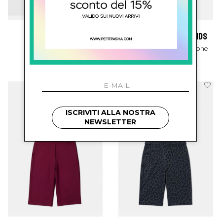
marni kids
stella mc cartney kids
Salopette Con Logo
Salopette Con Applicazione
€ 162.00
€ 193.00
ISCRIVITI ALLA NOSTRA
NEWSLETTER