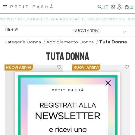
IT
0
"NEW15" NEL CARRELLO PER RICEVERE IL 15% DI SCONTO SUI NUOV
Filtri
Categorie Donna
/
Abbigliamento Donna
/
Tuta Donna
TUTA DONNA
NUOVI ARRIVI
NUOVI ARRIVI