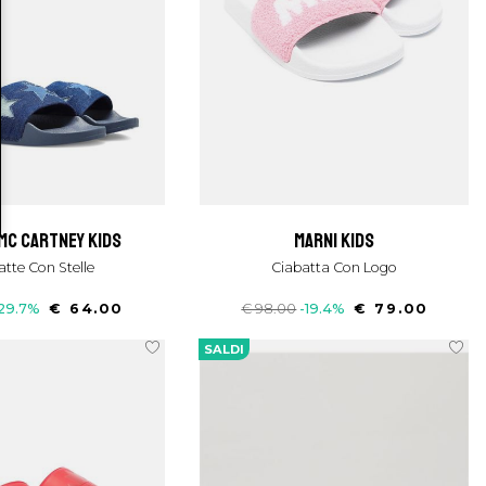
 mc cartney kids
marni kids
batte Con Stelle
Ciabatta Con Logo
29.7%
€ 64.00
€ 98.00
-19.4%
€ 79.00
SALDI