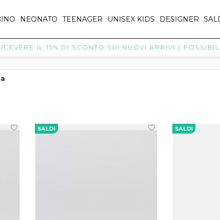
INO
NEONATO
TEENAGER
UNISEX KIDS
DESIGNER
SAL
EVERE IL 15% DI SCONTO SUI NUOVI ARRIVI ( POSSIBILI 
na
SALDI
SALDI