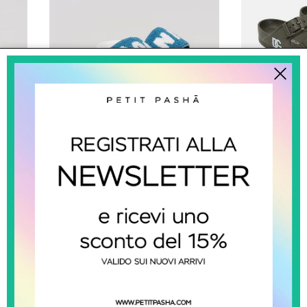
marni kids
dolce
Ciabatta Con Logo
Cia
0
€ 98.00
-19.4%
€ 79.00
€ 120.00
SALDI
SALDI