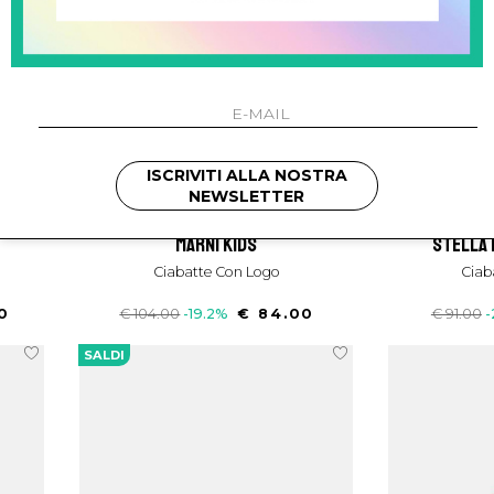
ISCRIVITI ALLA NOSTRA
NEWSLETTER
marni kids
stella
Ciabatte Con Logo
Cia
0
€ 104.00
-19.2%
€ 84.00
€ 91.00
-
SALDI