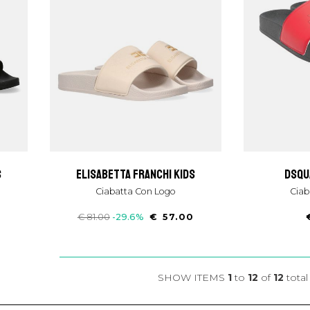
s
elisabetta franchi kids
dsq
Ciabatta Con Logo
Cia
0
€ 81.00
-29.6%
€ 57.00
SHOW ITEMS
1
to
12
of
12
total