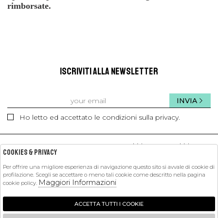
rimborsate.
ISCRIVITI ALLA NEWSLETTER
INVIA
Ho letto ed accettato le condizioni sulla privacy.
kids
kids
Cookies & Privacy
Per offrire una migliore esperienza di navigazione questo sito si avvale di cookie di
profilazione. Scegli se accettare o meno tali cookie come descritto nella pagina
PETIT PASHA
Maggiori Informazioni
cookie policy.
SHOPPING
ACCETTA TUTTI I COOKIE
EXTRA