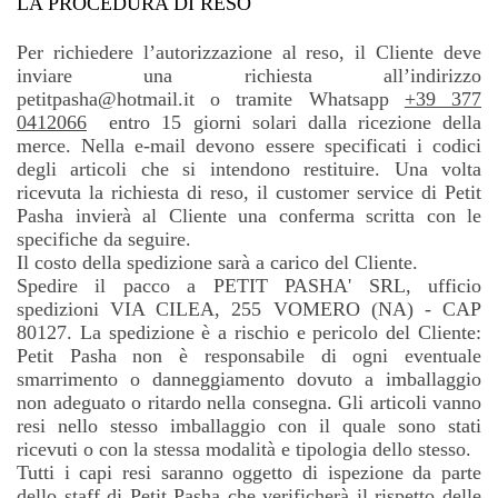
LA PROCEDURA DI RESO
Per richiedere l’autorizzazione al reso, il Cliente deve
inviare una richiesta all’indirizzo
petitpasha@hotmail.it o tramite Whatsapp
+39 377
0412066
entro 15 giorni solari
dalla ricezione della
merce. Nella e-mail devono essere specificati i codici
degli articoli che si intendono restituire. Una volta
ricevuta la richiesta di reso, il customer service di Petit
Pasha invierà al Cliente una conferma scritta con le
specifiche da seguire.
Il costo della spedizione sarà a carico del Cliente.
Spedire il pacco a PETIT PASHA' SRL, ufficio
spedizioni VIA CILEA, 255 VOMERO (NA) - CAP
80127. La spedizione è a rischio e pericolo del Cliente:
Petit Pasha non è responsabile di ogni eventuale
smarrimento o danneggiamento dovuto a imballaggio
non adeguato o ritardo nella consegna. Gli articoli vanno
resi nello stesso imballaggio con il quale sono stati
ricevuti o con la stessa modalità e tipologia dello stesso.
Tutti i capi resi saranno oggetto di ispezione da parte
dello staff di Petit Pasha che verificherà il rispetto delle