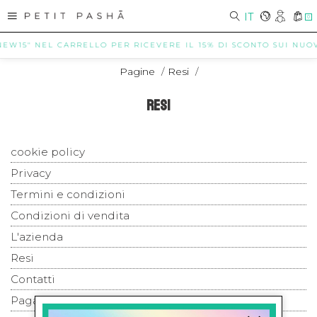
IT
0
NEW15" NEL CARRELLO PER RICEVERE IL 15% DI SCONTO SUI NUOVI 
Pagine
/
Resi
/
RESI
cookie policy
Privacy
Termini e condizioni
Condizioni di vendita
L'azienda
Resi
Contatti
Pagamenti