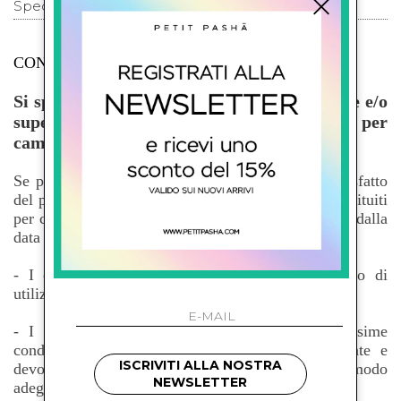
Spedizione
CONDIZIONI DI RESO
Si specifica che gli articoli con sconto uguale e/o
superiore al 70% non saranno restituibili per
cambi o resi.
Se per qualsiasi motivo il Cliente non fosse soddisfatto
del proprio acquisto, gli articoli possono essere restituiti
per cambio taglia o rimborso entro 15 giorni solari dalla
data di ricezione della merce.
- I capi Resi non devono presentare alcun segno di
utilizzo e devono avere i sigilli di garanzia intatti.
- I capi vanno necessariamente resi nelle medesime
condizioni nelle quali sono stati spediti al Cliente e
ISCRIVITI ALLA NOSTRA
devono essere impacchettati e imballati in modo
NEWSLETTER
adeguato.