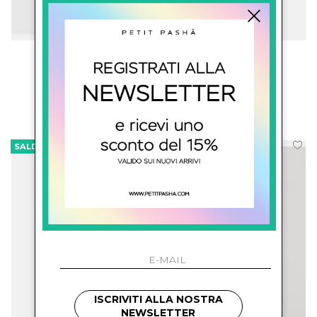
gcds kids
gcds kids
Canotta Con Logo
Canotta Con Logo
€ 65.00
-40%
€ 65.00
-40%
€ 39.00
€ 39.00
SALDI
SALDI
ISCRIVITI ALLA NOSTRA
NEWSLETTER