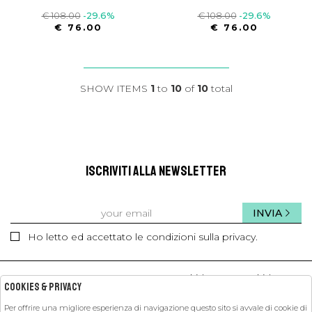
€ 108.00
-29.6%
€ 108.00
-29.6%
€ 76.00
€ 76.00
SHOW ITEMS
1
to
10
of
10
total
ISCRIVITI ALLA NEWSLETTER
INVIA
Ho letto ed accettato le condizioni sulla privacy.
kids
kids
Cookies & Privacy
Per offrire una migliore esperienza di navigazione questo sito si avvale di cookie di