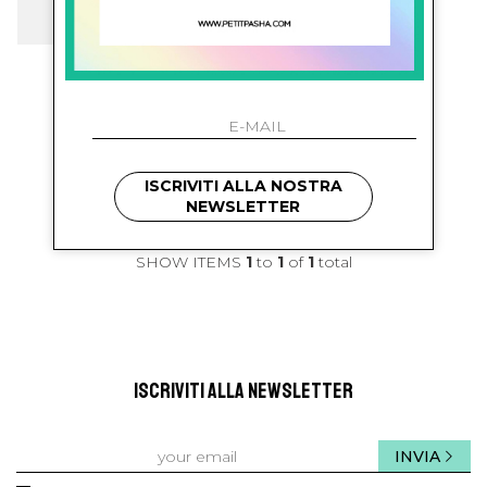
bonton
Cappello Con Logo
€ 63.00
-58.7%
€ 26.00
ISCRIVITI ALLA NOSTRA
NEWSLETTER
SHOW ITEMS
1
to
1
of
1
total
ISCRIVITI ALLA NEWSLETTER
INVIA