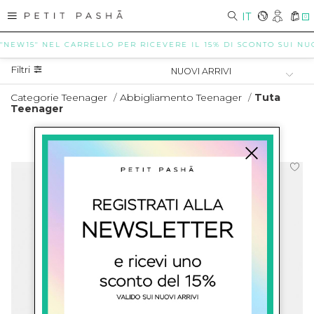
IT
0
 "NEW15" NEL CARRELLO PER RICEVERE IL 15% DI SCONTO SUI NUOV
Filtri
Categorie Teenager
/
Abbigliamento Teenager
/
Tuta
Teenager
TUTA TEENAGER