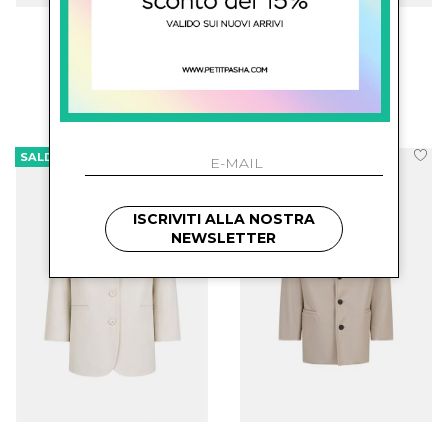
marni kids
barrow kids
Giubbino Con Logo
Giacca In Gabardine
€ 303.00
€ 151.00
-29.8%
€ 106.00
SALDI
SALDI
ISCRIVITI ALLA NOSTRA
NEWSLETTER