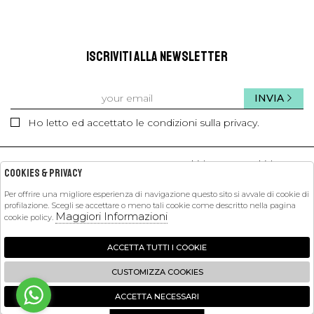
ISCRIVITI ALLA NEWSLETTER
INVIA
Ho letto ed accettato le condizioni sulla privacy.
kids
kids
Cookies & Privacy
Per offrire una migliore esperienza di navigazione questo sito si avvale di cookie di
PETIT PASHA
profilazione. Scegli se accettare o meno tali cookie come descritto nella pagina
Maggiori Informazioni
cookie policy.
SHOPPING
ACCETTA TUTTI I COOKIE
EXTRA
CUSTOMIZZA COOKIES
ACCETTA NECESSARI
🍪