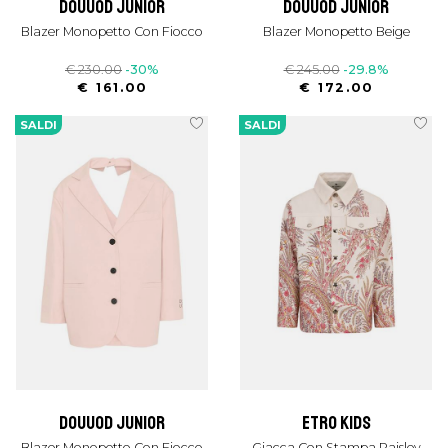
douuod junior
douuod junior
Blazer Monopetto Con Fiocco
Blazer Monopetto Beige
€ 230.00
-30%
€ 245.00
-29.8%
€ 161.00
€ 172.00
SALDI
SALDI
douuod junior
etro kids
Blazer Monopetto Con Fiocco
Giacca Con Stampa Paisley