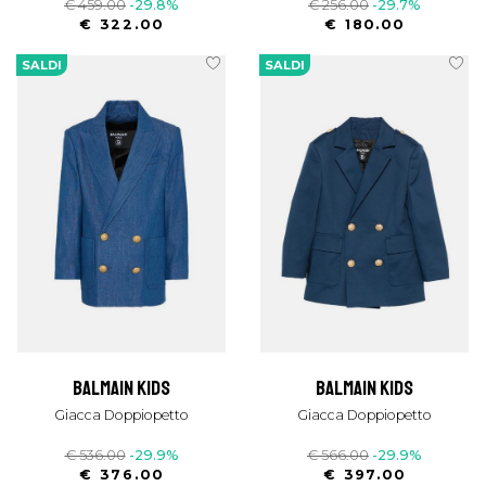
€ 459.00
-29.8%
€ 256.00
-29.7%
€ 322.00
€ 180.00
SALDI
SALDI
balmain kids
balmain kids
Giacca Doppiopetto
Giacca Doppiopetto
€ 536.00
-29.9%
€ 566.00
-29.9%
€ 376.00
€ 397.00