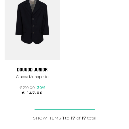
douuod junior
Giacca Monopetto
€ 210.00
-30%
€ 147.00
SHOW ITEMS
1
to
17
of
17
total