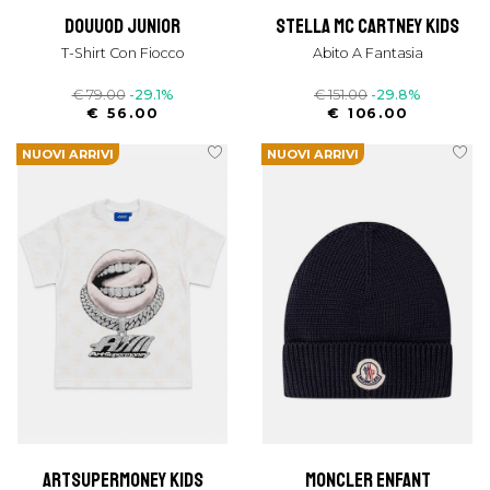
douuod junior
stella mc cartney kids
T-Shirt Con Fiocco
Abito A Fantasia
€ 79.00
-29.1%
€ 151.00
-29.8%
€ 56.00
€ 106.00
NUOVI ARRIVI
NUOVI ARRIVI
artsupermoney kids
moncler enfant