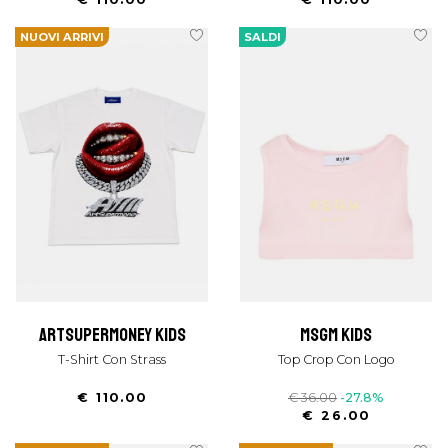
NUOVI ARRIVI
SALDI
artsupermoney kids
msgm kids
T-Shirt Con Strass
Top Crop Con Logo
€ 110.00
€ 36.00
-27.8%
€ 26.00