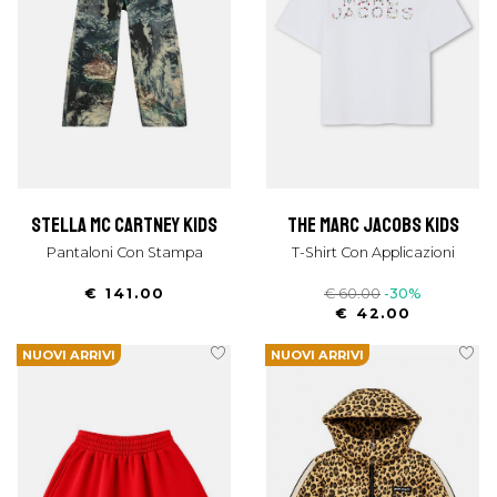
stella mc cartney kids
the marc jacobs kids
Pantaloni Con Stampa
T-Shirt Con Applicazioni
€ 141.00
€ 60.00
-30%
€ 42.00
NUOVI ARRIVI
NUOVI ARRIVI