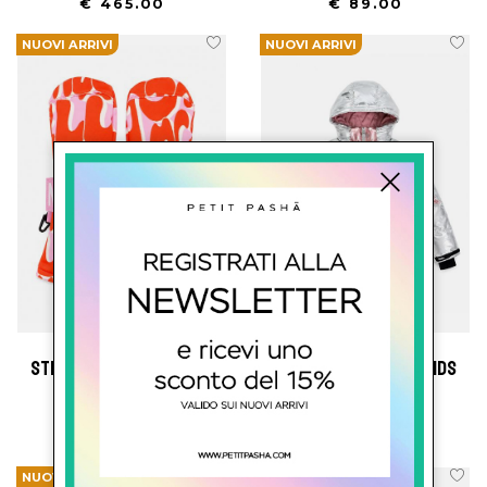
€ 465.00
€ 89.00
NUOVI ARRIVI
NUOVI ARRIVI
stella mc cartney kids
stella mc cartney kids
Muffole Da Sci
Giubbino Da Neve
€ 89.00
€ 390.00
NUOVI ARRIVI
NUOVI ARRIVI