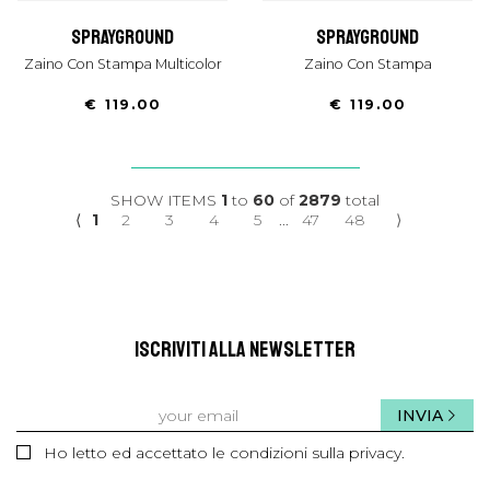
sprayground
sprayground
Zaino Con Stampa Multicolor
Zaino Con Stampa
€ 119.00
€ 119.00
SHOW ITEMS
1
to
60
of
2879
total
⟨
1
2
3
4
5
...
47
48
⟩
ISCRIVITI ALLA NEWSLETTER
INVIA
Ho letto ed accettato le condizioni sulla privacy.