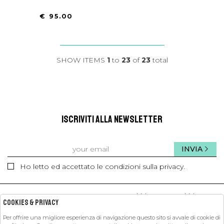
€ 95.00
SHOW ITEMS
1
to
23
of
23
total
ISCRIVITI ALLA NEWSLETTER
INVIA
Ho letto ed accettato le condizioni sulla privacy.
kids
kids
Cookies & Privacy
Per offrire una migliore esperienza di navigazione questo sito si avvale di cookie di