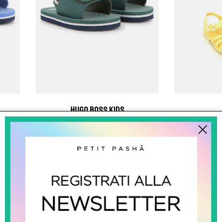
hugo boss kids
Sandali Con Logo
Rag
0
€ 33.00
-39.4%
€ 20.00