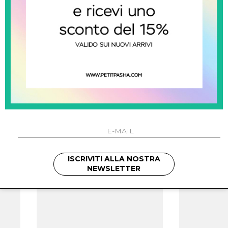
meduse
Ragnetto In Gomma
Rag
ISCRIVITI ALLA NOSTRA
€ 40.00
NEWSLETTER
SALDI
SALDI