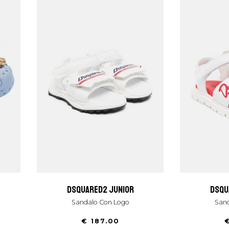
dsquared2 junior
dsq
Sandalo Con Logo
San
€ 187.00