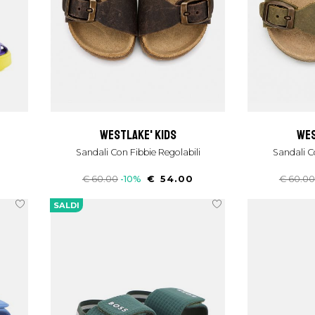
westlake' kids
we
Sandali Con Fibbie Regolabili
Sandali C
0
€ 60.00
-10%
€ 54.00
€ 60.00
SALDI