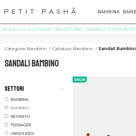
BAMBINA
BAMB
RISCI IL CODICE "NEW15" NEL CARRELLO PER RICEVERE IL
Categorie Bambino
/
Calzature Bambino
/
Sandali Bambin
SANDALI BAMBINO
SALDI
SETTORI
BAMBINA
BAMBINO
NEONATO
TEENAGER
UNISEX KIDS