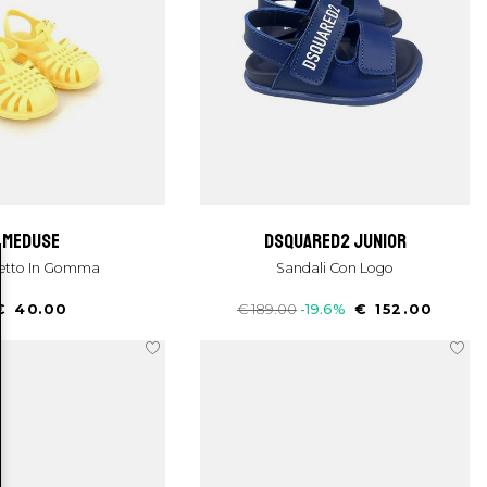
meduse
dsquared2 junior
netto In Gomma
Sandali Con Logo
€ 40.00
€ 189.00
-19.6%
€ 152.00