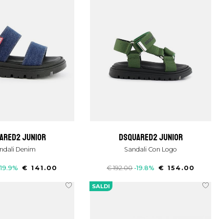
uared2 junior
dsquared2 junior
andali Denim
Sandali Con Logo
-19.9%
€ 141.00
€ 192.00
-19.8%
€ 154.00
SALDI