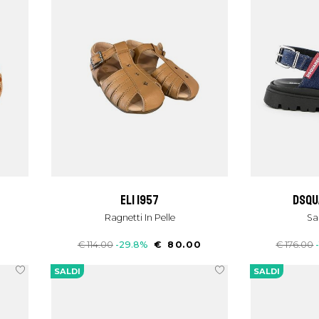
eli 1957
dsq
Ragnetti In Pelle
S
€ 114.00
-29.8%
€ 80.00
€ 176.00
SALDI
SALDI