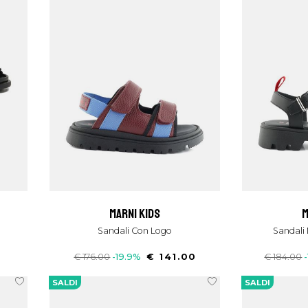
marni kids
Sandali Con Logo
Sandal
0
€ 176.00
-19.9%
€ 141.00
€ 184.00
SALDI
SALDI