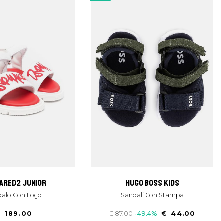
uared2 junior
hugo boss kids
dalo Con Logo
Sandali Con Stampa
€ 189.00
€ 87.00
-49.4%
€ 44.00