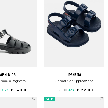
marni kids
ipanema
i Modello Ragnetto
Sandali Con Applicazione
-19.6%
€ 148.00
€ 25.00
-12%
€ 22.00
SALDI