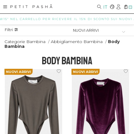
IT
0
" NEL CARRELLO PER RICEVERE IL 15% DI SCONTO SUI NUOVI ARRIV
Filtri
Categorie Bambina
/
Abbigliamento Bambina
/
Body
Bambina
BODY BAMBINA
NUOVI ARRIVI
NUOVI ARRIVI