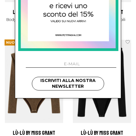
lù-lù by miss grant
lù-lù by miss grant
Body Con Maniche Removibili
Body Maniche Removibili
€ 92.00
€ 92.00
NUOVI ARRIVI
NUOVI ARRIVI
ISCRIVITI ALLA NOSTRA
NEWSLETTER
lù-lù by miss grant
lù-lù by miss grant