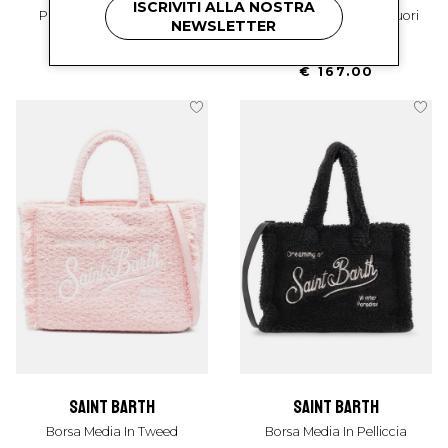
ISCRIVITI ALLA NOSTRA
Pull Donna Con Ricamo
Cardigan Donna Con Cuori
NEWSLETTER
€ 187.00
€ 260.00
-35.8%
€ 167.00
saint barth
saint barth
Borsa Media In Tweed
Borsa Media In Pelliccia