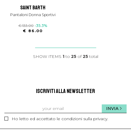
saint barth
Pantaloni Donna Sportivi
€ 133.00
-35.3%
€ 86.00
SHOW ITEMS
1
to
25
of
25
total
ISCRIVITI ALLA NEWSLETTER
INVIA
Ho letto ed accettato le condizioni sulla privacy.