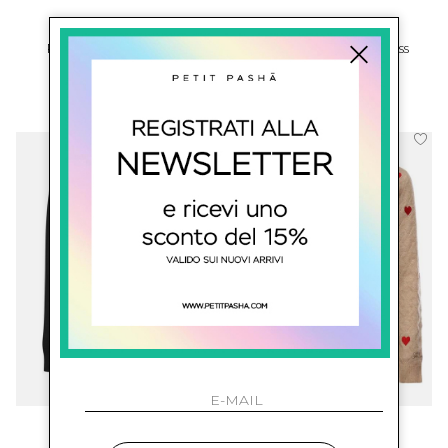
saint barth
saint barth
Pull Donna Con Logo
Felpa Donna Con Strass
€ 187.00
-35.8%
€ 187.00
-35.8%
€ 120.00
€ 120.00
SALDI
saint barth
saint barth