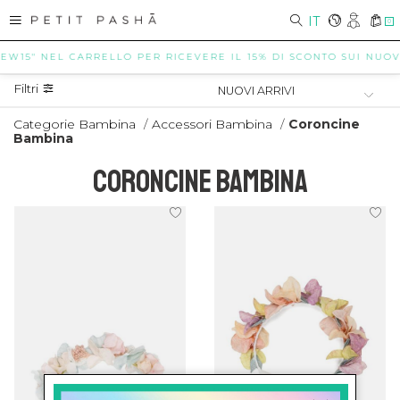
IT
0
EW15" NEL CARRELLO PER RICEVERE IL 15% DI SCONTO SUI NUOVI 
Filtri
Categorie Bambina
/
Accessori Bambina
/
Coroncine
Bambina
CORONCINE BAMBINA