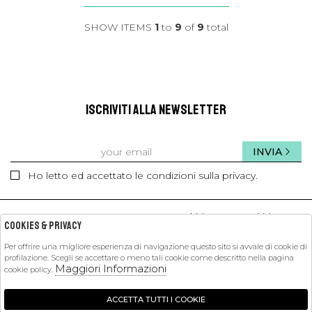
SHOW ITEMS
1
to
9
of
9
total
ISCRIVITI ALLA NEWSLETTER
INVIA
Ho letto ed accettato le condizioni sulla privacy.
kids
kids
Cookies & Privacy
Per offrire una migliore esperienza di navigazione questo sito si avvale di cookie di
profilazione. Scegli se accettare o meno tali cookie come descritto nella pagina
PETIT PASHA
Maggiori Informazioni
cookie policy.
SHOPPING
ACCETTA TUTTI I COOKIE
EXTRA