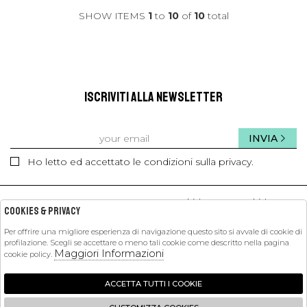
SHOW ITEMS
1
to
10
of
10
total
ISCRIVITI ALLA NEWSLETTER
INVIA
Ho letto ed accettato le condizioni sulla privacy.
kids
kids
Cookies & Privacy
Per offrire una migliore esperienza di navigazione questo sito si avvale di cookie di
profilazione. Scegli se accettare o meno tali cookie come descritto nella pagina
PETIT PASHA
Maggiori Informazioni
cookie policy.
SHOPPING
ACCETTA TUTTI I COOKIE
EXTRA