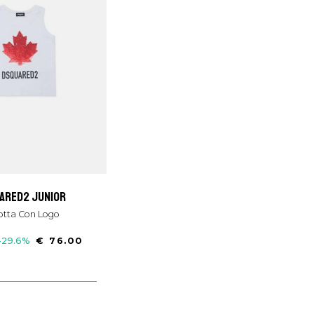
uared2 junior
otta Con Logo
-29.6%
€ 76.00