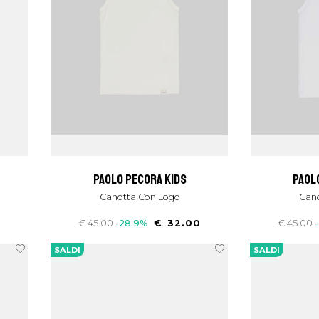
paolo pecora kids
paol
Canotta Con Logo
Can
0
€ 45.00
-28.9%
€ 32.00
€ 45.00
SALDI
SALDI