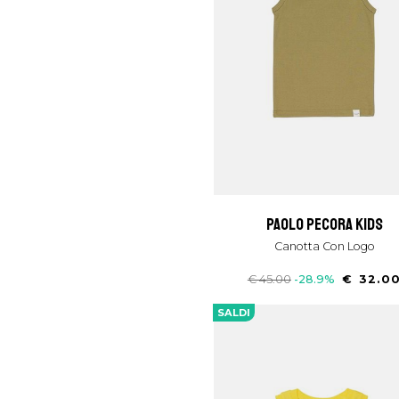
paolo pecora kids
Canotta Con Logo
€ 45.00
-28.9%
€ 32.0
SALDI