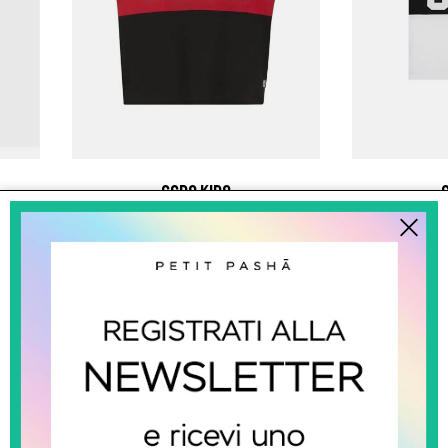
gcds kids
Canotta Con Logo
Can
€ 65.00
-40%
€ 39.00
€ 65.00
SALDI
SALDI