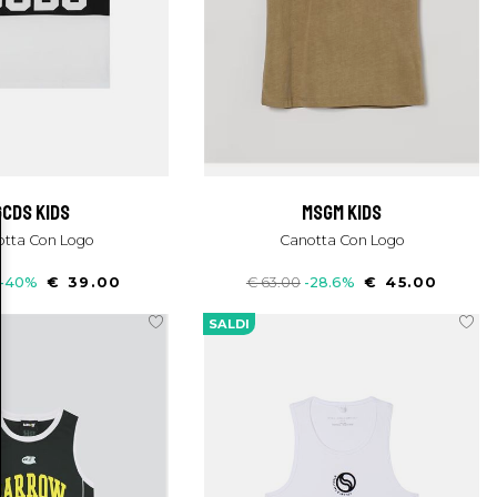
gcds kids
msgm kids
otta Con Logo
Canotta Con Logo
-40%
€ 39.00
€ 63.00
-28.6%
€ 45.00
SALDI