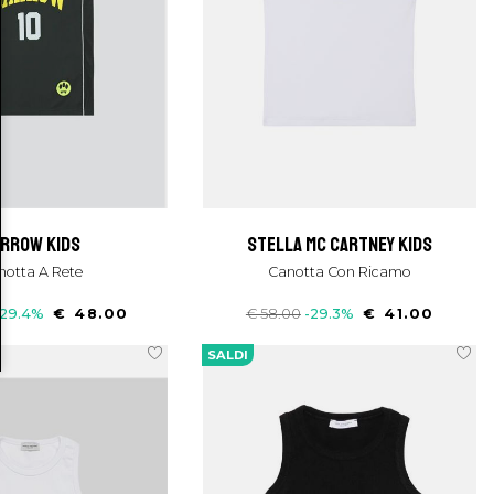
arrow kids
stella mc cartney kids
anotta A Rete
Canotta Con Ricamo
-29.4%
€ 48.00
€ 58.00
-29.3%
€ 41.00
SALDI