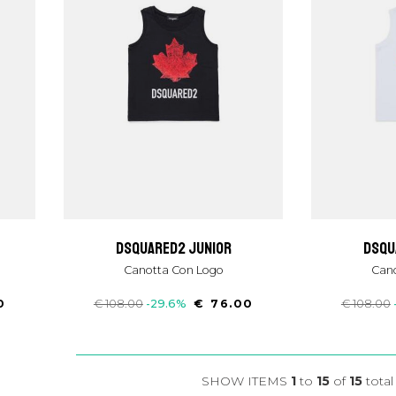
dsquared2 junior
dsq
Canotta Con Logo
Can
0
€ 108.00
-29.6%
€ 76.00
€ 108.00
SHOW ITEMS
1
to
15
of
15
total