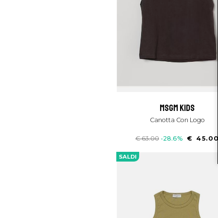
msgm kids
Canotta Con Logo
€ 63.00
-28.6%
€ 45.0
SALDI