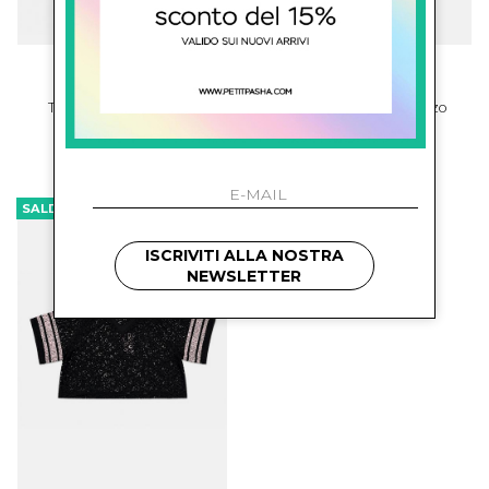
thelabo
thelabo
T-Shirt Donna In Pizzo
Camicia Donna In Pizzo
€ 174.00
-29.9%
€ 174.00
-29.9%
€ 122.00
€ 122.00
SALDI
ISCRIVITI ALLA NOSTRA
NEWSLETTER