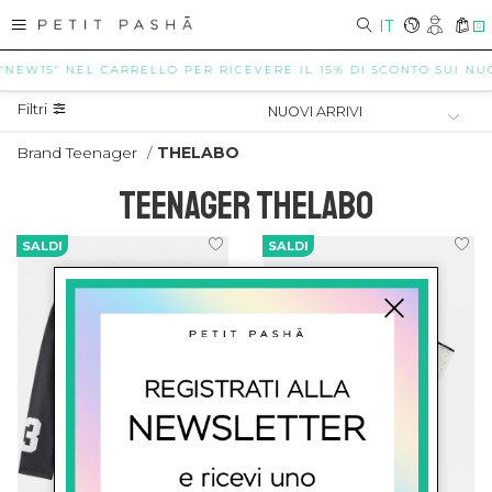
IT
0
"NEW15" NEL CARRELLO PER RICEVERE IL 15% DI SCONTO SUI NUOV
Filtri
Brand Teenager
/
THELABO
TEENAGER THELABO
SALDI
SALDI