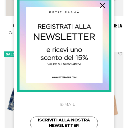
golden goose kids
mm6 kids maison margiela
Camicia In Jeans Con Logo
Camicia Con Logo
€ 281.00
€ 206.00
SALDI
SALDI
ISCRIVITI ALLA NOSTRA
NEWSLETTER