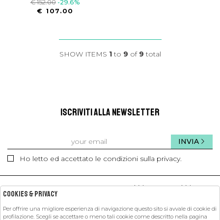
€ 152.00
-29.6%
€ 107.00
SHOW ITEMS
1
to
9
of
9
total
ISCRIVITI ALLA NEWSLETTER
INVIA
Ho letto ed accettato le condizioni sulla privacy.
kids
kids
Cookies & Privacy
Per offrire una migliore esperienza di navigazione questo sito si avvale di cookie di
PETIT PASHA
profilazione. Scegli se accettare o meno tali cookie come descritto nella pagina