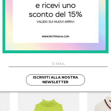
palm angels
do
Pull Con Logo
Pull C
ISCRIVITI ALLA NOSTRA
€ 249.00
NEWSLETTER
NUOVI ARRIVI
NUOVI ARRIVI