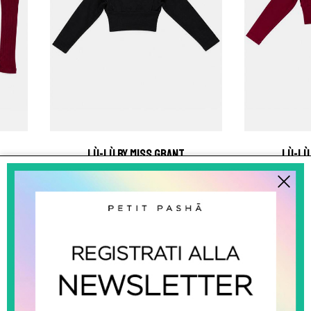
lù-lù by miss grant
lù-l
Pull Spalle Strutturate
Pull 
€ 88.00
NUOVI ARRIVI
NUOVI ARRIVI