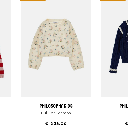
philosophy kids
ph
Pull Con Stampa
P
€ 233.00
€