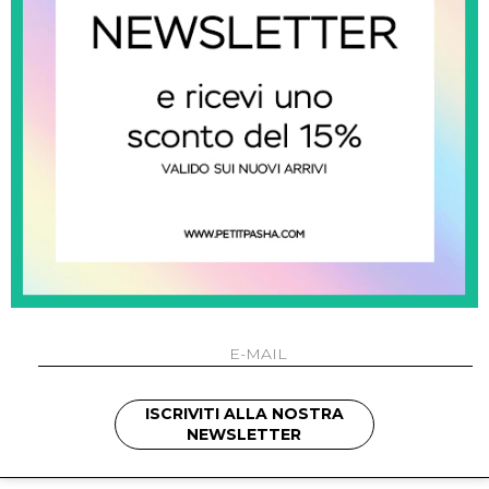
saint barth
Espadrillas Donna
€ 122.00
ISCRIVITI ALLA NOSTRA
SHOW ITEMS
1
to
2
of
2
total
NEWSLETTER