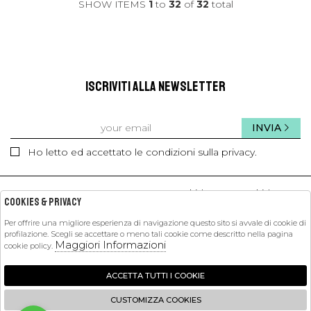
SHOW ITEMS
1
to
32
of
32
total
ISCRIVITI ALLA NEWSLETTER
INVIA
Ho letto ed accettato le condizioni sulla privacy.
kids
kids
Cookies & Privacy
Per offrire una migliore esperienza di navigazione questo sito si avvale di cookie di
PETIT PASHA
profilazione. Scegli se accettare o meno tali cookie come descritto nella pagina
Maggiori Informazioni
cookie policy.
SHOPPING
ACCETTA TUTTI I COOKIE
EXTRA
CUSTOMIZZA COOKIES