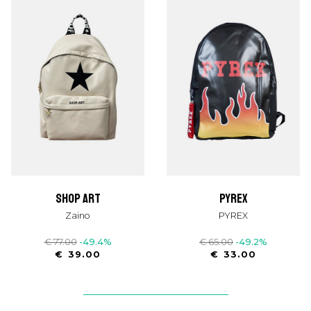
shop art
pyrex
Zaino
PYREX
€ 77.00
-49.4%
€ 65.00
-49.2%
€ 39.00
€ 33.00