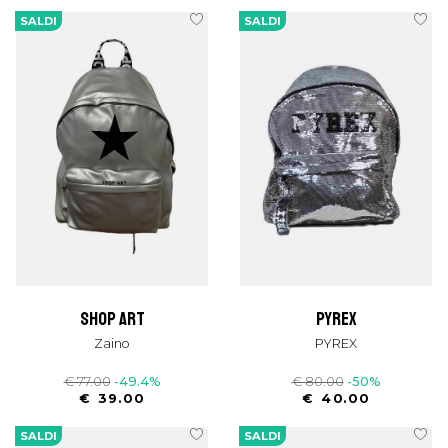
SALDI
SALDI
shop art
pyrex
Zaino
PYREX
€ 77.00
-49.4%
€ 80.00
-50%
€ 39.00
€ 40.00
SALDI
SALDI