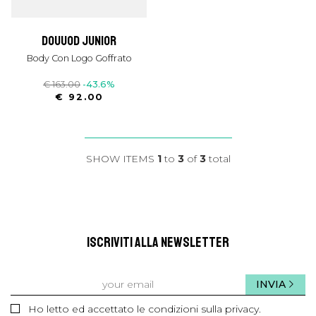
douuod junior
Body Con Logo Goffrato
€ 163.00
-43.6%
€ 92.00
SHOW ITEMS
1
to
3
of
3
total
ISCRIVITI ALLA NEWSLETTER
INVIA
Ho letto ed accettato le condizioni sulla privacy.