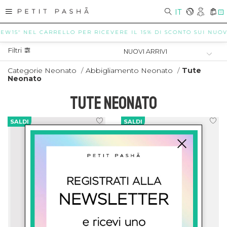
IT
0
NEW15" NEL CARRELLO PER RICEVERE IL 15% DI SCONTO SUI NUOVI 
Filtri
Categorie Neonato
/
Abbigliamento Neonato
/
Tute
Neonato
TUTE NEONATO
SALDI
SALDI