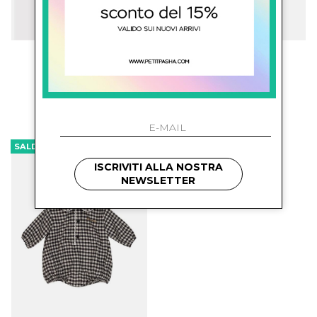
bonton
marni kids
Salopette Con Logo
Tuta Con Ruches
€ 87.00
-29.9%
€ 130.00
-20%
€ 61.00
€ 104.00
SALDI
ISCRIVITI ALLA NOSTRA
NEWSLETTER