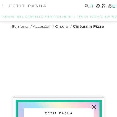
IT
0
NEW15" NEL CARRELLO PER RICEVERE IL 15% DI SCONTO SUI NUOVI 
Bambina
/
Accessori
/
Cinture
/
Cintura In Pizzo