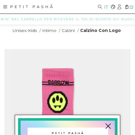
IT
0
W15" NEL CARRELLO PER RICEVERE IL 15% DI SCONTO SUI NUOVI AR
Unisex-Kids
/
Intimo
/
Calzini
/
Calzino Con Logo