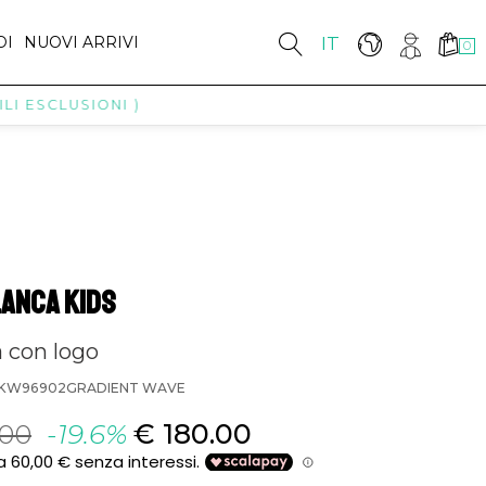
DI
NUOVI ARRIVI
IT
0
ESCLUSIONI )
ANCA KIDS
 con logo
6KW96902GRADIENT WAVE
.00
-19.6%
€ 180.00