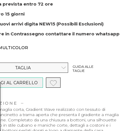
 prevista entro 72 ore
o 15 giorni
uovi arrivi digita NEW15 (Possibili Esclusioni)
re in Contrassegno contattare il numero whatsapp
MULTICOLOR
GUIDA ALLE
TAGLIA
TAGLIE
GI AL CARRELLO
ZIONE
aglia corta, Gradient Wave realizzato con tessuto di
uncinetto a trama aperta che presenta il gradiente a maglia
one. Completato da una chiusura a bottoni, una silhouette
o in stile cubano e maniche corte, dettagli a costoni e i
ici bottoni perlati dorati e logo a diamante della casa.