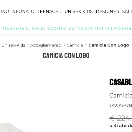
INO
NEONATO
TEENAGER
UNISEX KIDS
DESIGNER
SAL
VERE IL 15% DI SCONTO SUI NUOVI ARRIVI ( POSSIBILI 
Unisex-Kids
/
Abbigliamento
/
Camicie
/
Camicia Con Logo
Camicia Con Logo
CASABL
Camicia
SKU: KSP2
€ 224