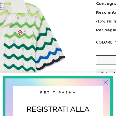
Consegna
Reso entr
-15% sui n
Per paga
COLORE: 
AGGIUN
DESCRI
Camicia a m
cotone all'
della stagi
con collett
caratterist