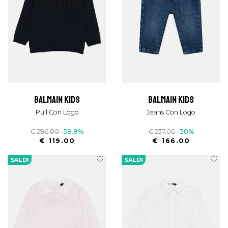
balmain kids
balmain kids
Pull Con Logo
Jeans Con Logo
€ 296.00
-59.8%
€ 237.00
-30%
€ 119.00
€ 166.00
SALDI
SALDI