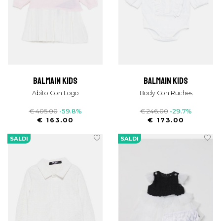
balmain kids
balmain kids
Abito Con Logo
Body Con Ruches
€ 405.00
-59.8%
€ 246.00
-29.7%
€ 163.00
€ 173.00
SALDI
SALDI