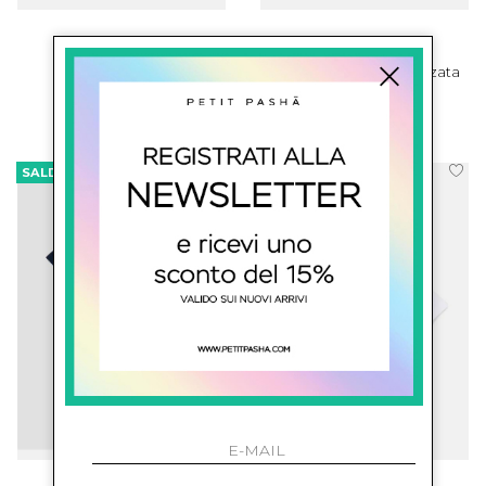
balmain kids
balmain kids
Tutina Con Logo
Shorts Con Vita Elasticizzata
€ 167.00
-29.9%
€ 156.00
-29.5%
€ 117.00
€ 110.00
SALDI
SALDI