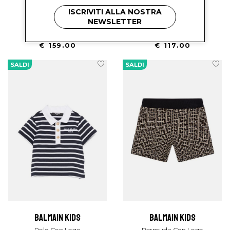
balmain kids
balmain kids
ISCRIVITI ALLA NOSTRA
Tutina Con Logo
Polo Con Logo
NEWSLETTER
€ 226.00
-29.6%
€ 167.00
-29.9%
€ 159.00
€ 117.00
SALDI
SALDI
balmain kids
balmain kids