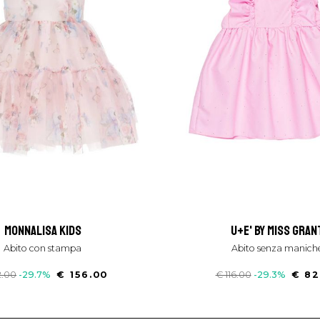
monnalisa kids
u+e' by miss gran
abito con stampa
abito senza manich
2.00
-29.7%
€ 156.00
€ 116.00
-29.3%
€ 82