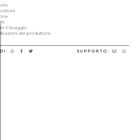
orte
bottoni
ione
0%
er il lavaggio
dicazioni del produttore
DI:
SUPPORTO: