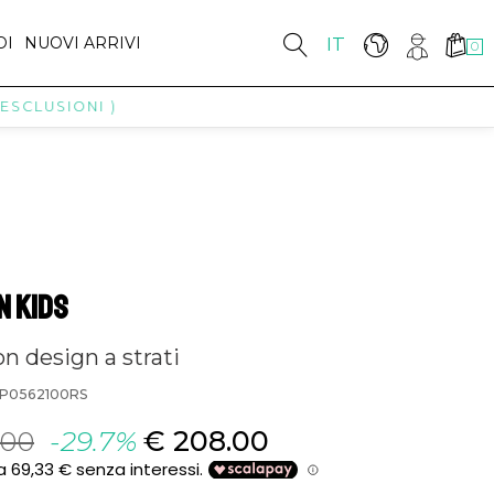
DI
NUOVI ARRIVI
IT
0
LUSIONI )
N KIDS
n design a strati
1 P0562100RS
.00
-29.7%
€ 208.00