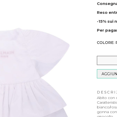
Consegna
Reso entr
-15% sui n
Per paga
COLORE: 
AGGIUN
DESCRI
Abito con d
Caratterist
bianco/ros
gonna con
girocollo