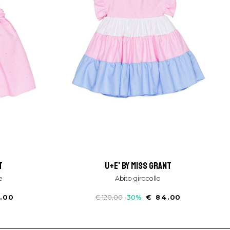
t
u+e' by miss grant
e
abito girocollo
.00
€ 120.00
-30%
€ 84.00