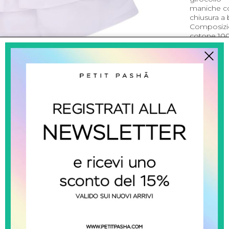
maniche c
chiusura a 
Composiz
cotone 10
Istruzioni p
Leggi le in
CONDIVI