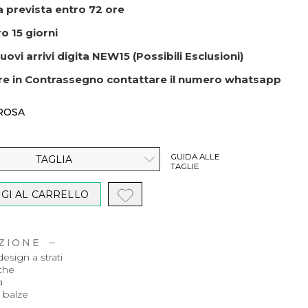
 prevista entro 72 ore
o 15 giorni
uovi arrivi digita NEW15 (Possibili Esclusioni)
re in Contrassegno contattare il numero whatsapp
ROSA
GUIDA ALLE
TAGLIA
TAGLIE
GI AL CARRELLO
ZIONE
esign a strati
iche
a
 balze