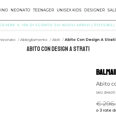
INO
NEONATO
TEENAGER
UNISEX KIDS
DESIGNER
SAL
RE IL 15% DI SCONTO SUI NUOVI ARRIVI ( POSSIBILI ESC
Neonato
/
Abbigliamento
/
Abiti
/
Abito Con Design A Strati
Abito Con Design A Strati
BALMAI
Abito co
SKU: BYA01
€ 296