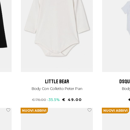
little bear
dsq
Body Con Colletto Peter Pan
Bo
€ 76.00
-35.5%
€ 49.00
NUOVI ARRIVI
NUOVI ARRIVI