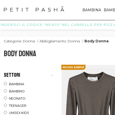
BAMBINA
BAMB
RISCI IL CODICE "NEW15" NEL CARRELLO PER RICEVERE IL
Categorie Donna
/
Abbigliamento Donna
/
Body Donna
BODY DONNA
NUOVI ARRIVI
SETTORI
BAMBINA
BAMBINO
NEONATO
TEENAGER
UNISEX KIDS