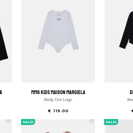
a
mm6 kids maison margiela
Body Con Logo
B
€ 119.00
SALDI
SALDI