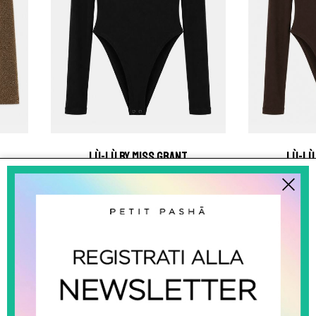
lù-lù by miss grant
lù-l
Body Con Spalline
Bod
€ 64.00
NUOVI ARRIVI
NUOVI ARRIVI