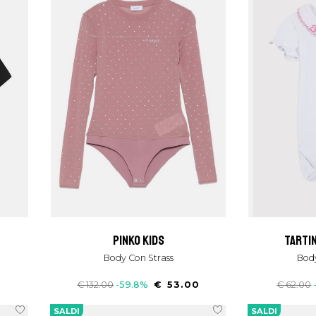
pinko kids
tarti
Body Con Strass
Bo
€ 132.00
-59.8%
€ 53.00
€ 62.00
SALDI
SALDI