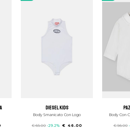
a
diesel kids
pa
Body Smanicato Con Logo
Body Con C
0
€ 65.00
-29.2%
€ 46.00
€ 56.00