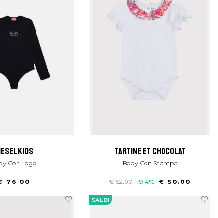
diesel kids
tartine et chocolat
ody Con Logo
Body Con Stampa
€ 76.00
€ 62.00
-19.4%
€ 50.00
SALDI