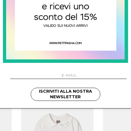
balmain kids
Body Con Stampa
Bo
ISCRIVITI ALLA NOSTRA
€ 246.00
€
NEWSLETTER
SALDI
NUOVI ARRIVI