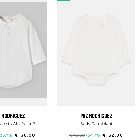
z rodriguez
paz rodriguez
olletto Alla Peter Pan
Body Con Volant
-35.7%
€ 36.00
€ 49.00
-34.7%
€ 32.00