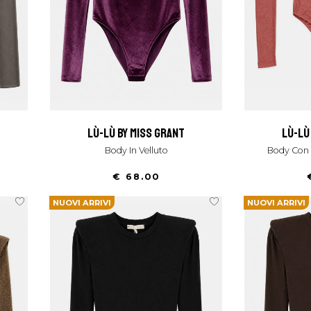
lù-lù by miss grant
lù-l
Body In Velluto
Body Con
€ 68.00
NUOVI ARRIVI
NUOVI ARRIVI