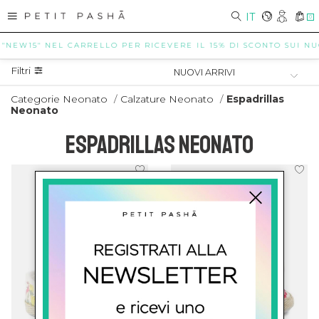
IT
0
 "NEW15" NEL CARRELLO PER RICEVERE IL 15% DI SCONTO SUI NUOV
Filtri
Categorie Neonato
/
Calzature Neonato
/
Espadrillas
Neonato
ESPADRILLAS NEONATO