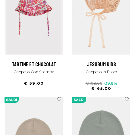
tartine et chocolat
jesurum kids
Cappello Con Stampa
Cappello In Pizzo
€ 59.00
€ 108.00
-39.8%
€ 65.00
SALDI
SALDI