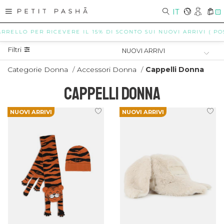
IT
0
O PER RICEVERE IL 15% DI SCONTO SUI NUOVI ARRIVI ( POSSIBILI
Filtri
Categorie Donna
/
Accessori Donna
/
Cappelli Donna
CAPPELLI DONNA
NUOVI ARRIVI
NUOVI ARRIVI