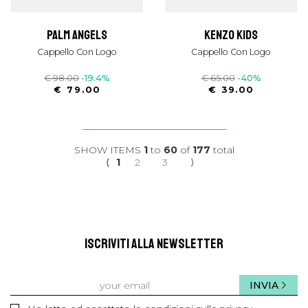
palm angels
kenzo kids
Cappello Con Logo
Cappello Con Logo
€ 98.00
-19.4%
€ 65.00
-40%
€ 79.00
€ 39.00
SHOW ITEMS
1
to
60
of
177
total
⟨
1
2
3
⟩
ISCRIVITI ALLA NEWSLETTER
INVIA