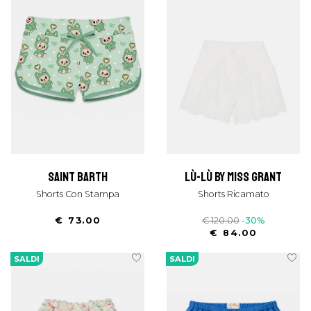
saint barth
lù-lù by miss grant
Shorts Con Stampa
Shorts Ricamato
€ 73.00
€ 120.00
-30%
€ 84.00
SALDI
SALDI