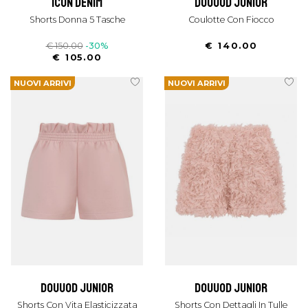
icon denim
douuod junior
Shorts Donna 5 Tasche
Coulotte Con Fiocco
€ 150.00
-30%
€ 140.00
€ 105.00
NUOVI ARRIVI
NUOVI ARRIVI
douuod junior
douuod junior
Shorts Con Vita Elasticizzata
Shorts Con Dettagli In Tulle