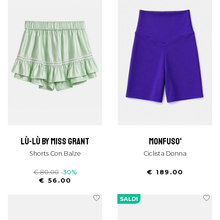
lù-lù by miss grant
monfuso'
Shorts Con Balze
Ciclista Donna
€ 80.00
-30%
€ 189.00
€ 56.00
SALDI