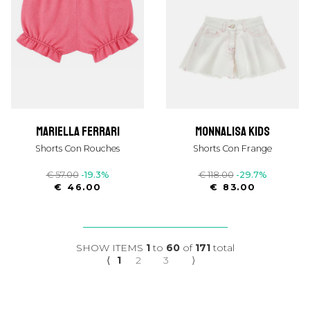
mariella ferrari
monnalisa kids
Shorts Con Rouches
Shorts Con Frange
€ 57.00
-19.3%
€ 118.00
-29.7%
€ 46.00
€ 83.00
SHOW ITEMS
1
to
60
of
171
total
⟨
1
2
3
⟩