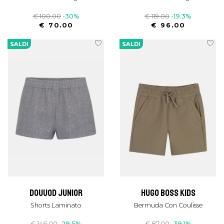
€ 100.00
-30%
€ 119.00
-19.3%
€ 70.00
€ 96.00
SALDI
SALDI
douuod junior
hugo boss kids
Shorts Laminato
Bermuda Con Coulisse
€ 146.00
-29.5%
€ 87.00
-39.1%