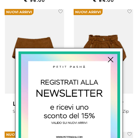
€ 96.00
€ 84.00
NUOVI ARRIVI
NUOVI ARRIVI
lù-lù by miss grant
u+e' by miss grant
Shorts In Tessuto Renna
Shorts Con Tasche Con Zip
€ 80.00
€ 92.00
NUOVI ARRIVI
NUOVI ARRIVI