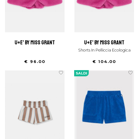
u+e' by miss grant
u+e' by miss grant
Shorts In Pelliccia Ecologica
€ 96.00
€ 104.00
SALDI