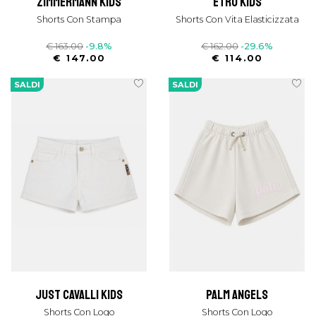
zimmermann kids
etro kids
Shorts Con Stampa
Shorts Con Vita Elasticizzata
€ 163.00
-9.8%
€ 162.00
-29.6%
€ 147.00
€ 114.00
SALDI
SALDI
just cavalli kids
palm angels
Shorts Con Logo
Shorts Con Logo