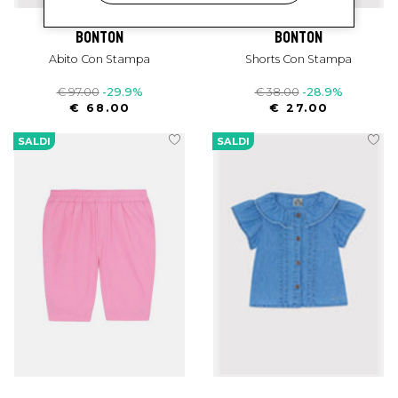
bonton
bonton
Abito Con Stampa
Shorts Con Stampa
€ 97.00
-29.9%
€ 38.00
-28.9%
€ 68.00
€ 27.00
SALDI
SALDI