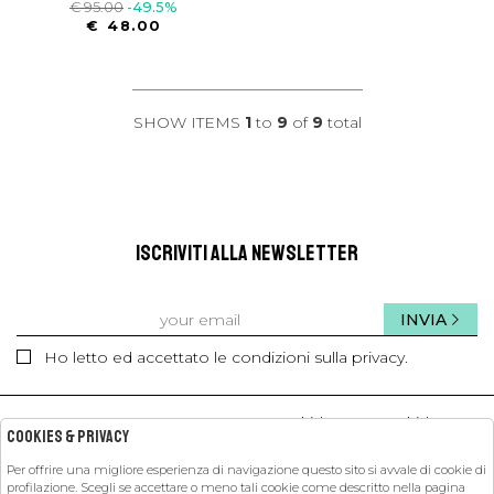
€ 95.00
-49.5%
€ 48.00
SHOW ITEMS
1
to
9
of
9
total
ISCRIVITI ALLA NEWSLETTER
INVIA
Ho letto ed accettato le condizioni sulla privacy.
kids
kids
Cookies & Privacy
Per offrire una migliore esperienza di navigazione questo sito si avvale di cookie di
profilazione. Scegli se accettare o meno tali cookie come descritto nella pagina
PETIT PASHA