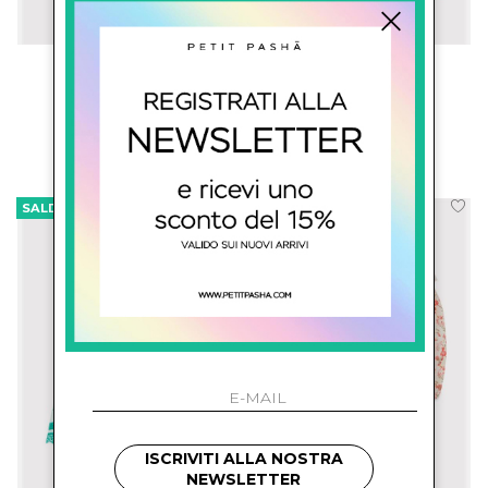
bonton
bonton
Salopette Con Logo
Abto Con Ricamo
€ 87.00
-29.9%
€ 76.00
-28.9%
€ 61.00
€ 54.00
SALDI
SALDI
ISCRIVITI ALLA NOSTRA
NEWSLETTER