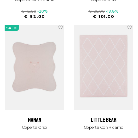
€ 115.00
-20%
€ 126.00
-19.8%
€ 92.00
€ 101.00
SALDI
nanan
little bear
Coperta Orso
Coperta Con Ricamo