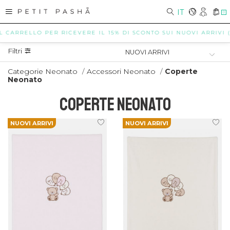
IT
0
RRELLO PER RICEVERE IL 15% DI SCONTO SUI NUOVI ARRIVI ( POSS
Filtri
Categorie Neonato
/
Accessori Neonato
/
Coperte
Neonato
COPERTE NEONATO
NUOVI ARRIVI
NUOVI ARRIVI