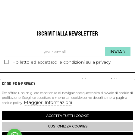
ISCRIVITI ALLA NEWSLETTER
INVIA
Ho letto ed accettato le condizioni sulla privacy.
kids
kids
Cookies & Privacy
Per offrire una migliore esperienza di navigazione questo sito si avvale di cookie di
profilazione. Scegli se accettare o meno tali cookie come descritto nella pagina
PETIT PASHA
Maggiori Informazioni
cookie policy.
SHOPPING
ACCETTA TUTTI I COOKIE
EXTRA
CUSTOMIZZA COOKIES