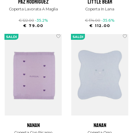
paz rodriguez
little bear
Coperta Lavorata A Maglia
Coperta In Lana
€ 122.00
-35.2%
€ 174.00
-35.6%
€ 79.00
€ 112.00
SALDI
SALDI
nanan
nanan
Coperta Con Ricamo
Coperta Orso