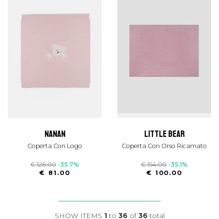
nanan
little bear
Coperta Con Logo
Coperta Con Orso Ricamato
€ 126.00
-35.7%
€ 154.00
-35.1%
€ 81.00
€ 100.00
SHOW ITEMS
1
to
36
of
36
total