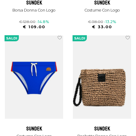
sundek
sundek
Borsa Donna Con Logo
Costume Con Logo
€ 128.00
-14.8%
€ 38.00
-13.2%
€ 109.00
€ 33.00
SALDI
SALDI
sundek
sundek