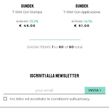
sundek
sundek
T-Shirt Con Stampa
T-Shirt Con Applicazione
€ 53.00
-13.2%
€ 71.00
-14.1%
€ 46.00
€ 61.00
SHOW ITEMS
1
to
60
of
60
total
ISCRIVITI ALLA NEWSLETTER
INVIA
Ho letto ed accettato le condizioni sulla privacy.