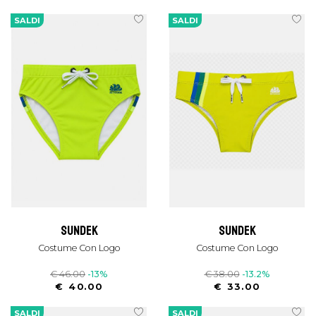
SALDI
SALDI
sundek
sundek
Costume Con Logo
Costume Con Logo
€ 46.00
-13%
€ 38.00
-13.2%
€ 40.00
€ 33.00
SALDI
SALDI