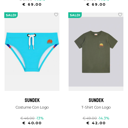
€ 69.00
€ 69.00
SALDI
SALDI
sundek
sundek
Costume Con Logo
T-Shirt Con Logo
€ 46.00
-13%
€ 49.00
-14.3%
€ 40.00
€ 42.00