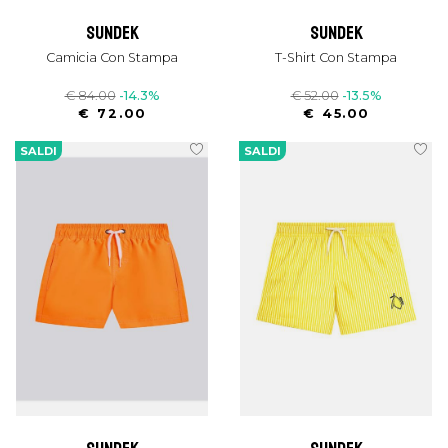
sundek
sundek
Camicia Con Stampa
T-Shirt Con Stampa
€ 84.00
-14.3%
€ 52.00
-13.5%
€ 72.00
€ 45.00
SALDI
SALDI