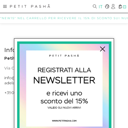
IT
0
 "NEW15" NEL CARRELLO PER RICEVERE IL 15% DI SCONTO SUI NUOV
Info contatti
Petit Pasha
Via Cilea, 255 Napoli Corso Umberto I 301 Napoli
info@petitpasha.com, petitpasha@hotmail.it,
adelaide.petitpasha@hotmail.com
+39081643421 , +390812351280
ISCRIVITI ALLA NEWSLETTER