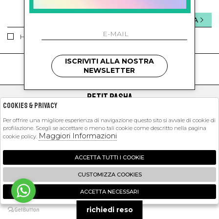
INVIA
Ho letto ed accettato le condizioni sulla privacy.
ISCRIVITI ALLA NOSTRA
kids
kids
NEWSLETTER
PETIT PASHA
Cookies & Privacy
SHOPPING
Per offrire una migliore esperienza di navigazione questo sito si avvale di cookie di
profilazione. Scegli se accettare o meno tali cookie come descritto nella pagina
EXTRA
Maggiori Informazioni
cookie policy.
ACCETTA TUTTI I COOKIE
2026 Petit Pasha - P.iva : 09423341214 Powered by
Atelier
società
gruppo
CUSTOMIZZA COOKIES
Zucchetti
ACCETTA NECESSARI
🍪
richiedi reso