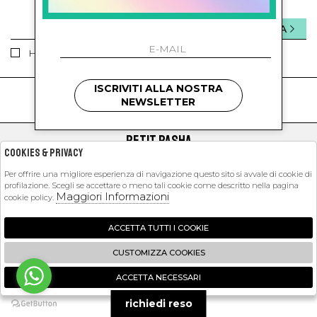
INVIA
Ho letto ed accettato le condizioni sulla privacy.
ISCRIVITI ALLA NOSTRA
kids
kids
NEWSLETTER
PETIT PASHA
Cookies & Privacy
SHOPPING
Per offrire una migliore esperienza di navigazione questo sito si avvale di cookie di
profilazione. Scegli se accettare o meno tali cookie come descritto nella pagina
EXTRA
Maggiori Informazioni
cookie policy.
ACCETTA TUTTI I COOKIE
2026 Petit Pasha - P.iva : 09423341214 Powered by
Atelier
società
gruppo
CUSTOMIZZA COOKIES
Zucchetti
ACCETTA NECESSARI
🍪
richiedi reso