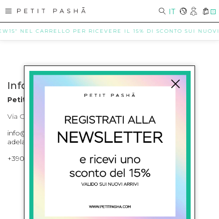
IT
0
EW15" NEL CARRELLO PER RICEVERE IL 15% DI SCONTO SUI NUOVI A
Info contatti
Petit Pasha
Via Cilea, 255 Napoli Corso Umberto I 301 Napoli
info@petitpasha.com, petitpasha@hotmail.it,
adelaide.petitpasha@hotmail.com
+39081643421 , +390812351280
ISCRIVITI ALLA NEWSLETTER