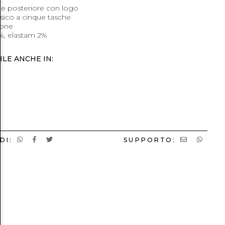
ne posteriore con logo
ssico a cinque tasche
ione
%, elastam 2%
ILE ANCHE IN:
DI:
SUPPORTO: