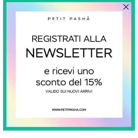
applicazio
design cla
Composiz
cotone 98
DISPONIB
BEIGE
CONDIVI