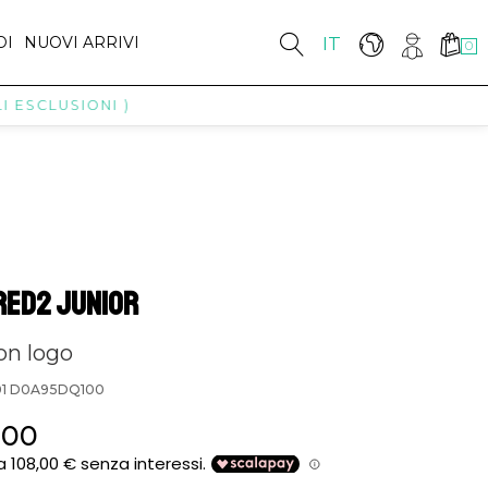
DI
NUOVI ARRIVI
IT
0
SCLUSIONI )
ED2 JUNIOR
on logo
01 D0A95DQ100
.00