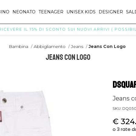
INO
NEONATO
TEENAGER
UNISEX KIDS
DESIGNER
SAL
VERE IL 15% DI SCONTO SUI NUOVI ARRIVI ( POSSIBILI E
Bambina
/
Abbigliamento
/
Jeans
/
Jeans Con Logo
Jeans Con Logo
DSQUAR
Jeans c
SKU: DQ05
€ 324