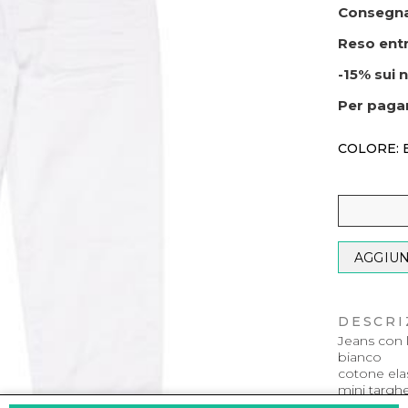
Consegna
Reso entr
-15% sui n
Per paga
COLORE: 
AGGIUN
DESCRI
Jeans con
bianco
cotone elas
mini targh
passanti