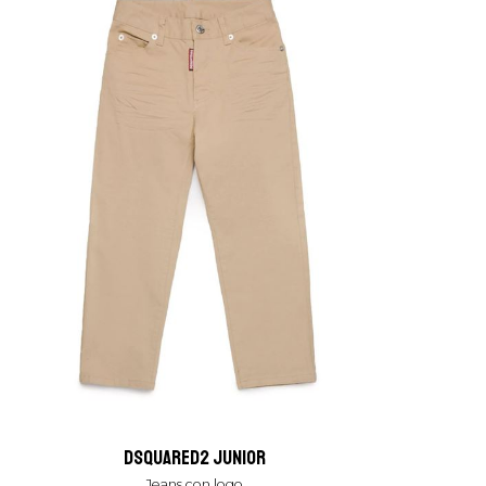
dsquared2 junior
jeans con logo