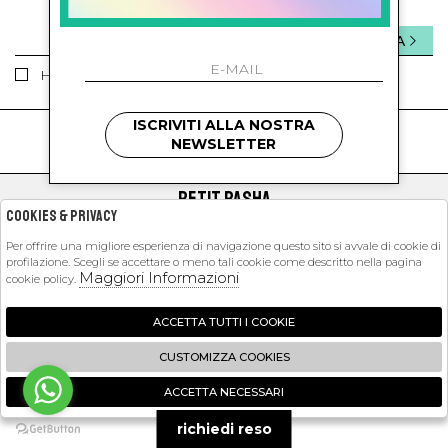
INVIA
Ho letto ed accettato le condizioni sulla privacy.
ISCRIVITI ALLA NOSTRA
kids
kids
NEWSLETTER
PETIT PASHA
Cookies & Privacy
SHOPPING
Per offrire una migliore esperienza di navigazione questo sito si avvale di cookie di
profilazione. Scegli se accettare o meno tali cookie come descritto nella pagina
EXTRA
Maggiori Informazioni
cookie policy.
ACCETTA TUTTI I COOKIE
2026 Petit Pasha - P.iva : 09423341214 Powered by
Atelier
società
gruppo
CUSTOMIZZA COOKIES
Zucchetti
ACCETTA NECESSARI
🍪
richiedi reso