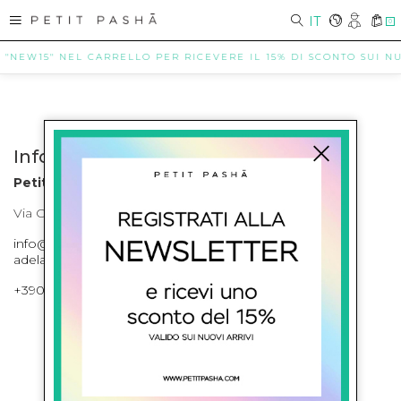
IT
0
E "NEW15" NEL CARRELLO PER RICEVERE IL 15% DI SCONTO SUI NUO
Info contatti
Petit Pasha
Via Cilea, 255 Napoli Corso Umberto I 301 Napoli
info@petitpasha.com, petitpasha@hotmail.it,
adelaide.petitpasha@hotmail.com
+39081643421 , +390812351280
ISCRIVITI ALLA NEWSLETTER