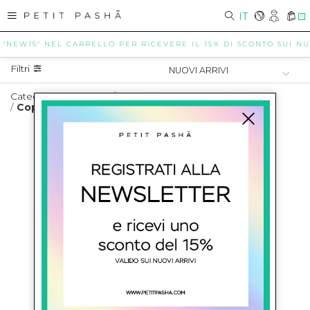
IT
0
 "NEW15" NEL CARRELLO PER RICEVERE IL 15% DI SCONTO SUI NUO
Filtri
Categorie Teenager
/
Abbigliamento Teenager
/
Copricostumi Teenager
COPRICOSTUMI TEENAGER
SHOW ITEMS
1
to
0
of
0
total
ISCRIVITI ALLA NEWSLETTER