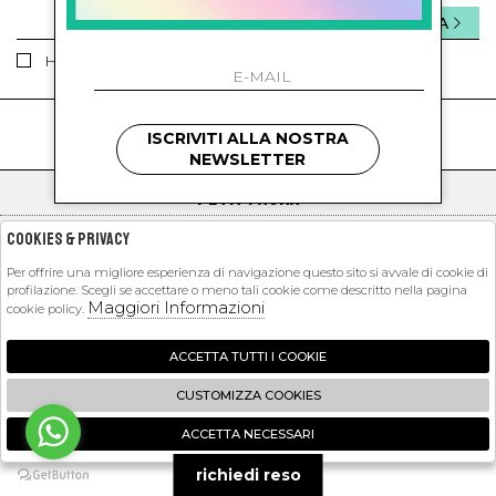
INVIA
Ho letto ed accettato le condizioni sulla privacy.
kids
kids
ISCRIVITI ALLA NOSTRA
NEWSLETTER
PETIT PASHA
SHOPPING
Cookies & Privacy
EXTRA
Per offrire una migliore esperienza di navigazione questo sito si avvale di cookie di
profilazione. Scegli se accettare o meno tali cookie come descritto nella pagina
Maggiori Informazioni
cookie policy.
ACCETTA TUTTI I COOKIE
2026 Petit Pasha - P.iva : 09423341214 Powered by
Atelier
società
gruppo
Zucchetti
CUSTOMIZZA COOKIES
ACCETTA NECESSARI
🍪
richiedi reso