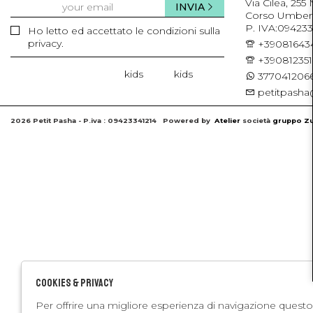
Via Cilea, 255
INVIA
Corso Umberto 
P. IVA:094233
Ho letto ed accettato le condizioni sulla
privacy.
+39081643
+39081235
kids
kids
3770412066
petitpasha@
2026 Petit Pasha - P.iva : 09423341214 Powered by
Atelier
società
gruppo Zu
Cookies & Privacy
Per offrire una migliore esperienza di navigazione questo 