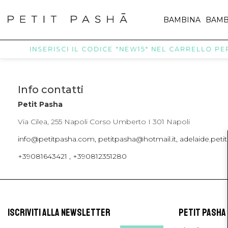
BAMBINA
BAMB
INSERISCI IL CODICE "NEW15" NEL CARRELLO PER 
Info contatti
Petit Pasha
Via Cilea, 255 Napoli Corso Umberto I 301 Napoli
info@petitpasha.com, petitpasha@hotmail.it, adelaide.pe
+39081643421 , +390812351280
ISCRIVITI ALLA NEWSLETTER
PETIT PASHA