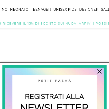
INO
NEONATO
TEENAGER
UNISEX KIDS
DESIGNER
SAL
RICEVERE IL 15% DI SCONTO SUI NUOVI ARRIVI ( POSSIBI
titpasha@hotmail.com
SHOPPING