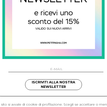
 Napoli
L'azienda
I 301 Napoli - Italia
Resi
41214
Contatti
421
Pagamenti
1280
Spedizione
 , 3397314295
hotmail.it
cchetti
ISCRIVITI ALLA NOSTRA
NEWSLETTER
sito si avvale di cookie di profilazione. Scegli se accettare o me