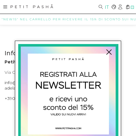
IT
0
 "NEW15" NEL CARRELLO PER RICEVERE IL 15% DI SCONTO SUI NUO
Info contatti
Petit Pasha
Via Cilea, 255 Napoli Corso Umberto I 301 Napoli
info@petitpasha.com, petitpasha@hotmail.it,
adelaide.petitpasha@hotmail.com
+39081643421 , +390812351280
ISCRIVITI ALLA NEWSLETTER