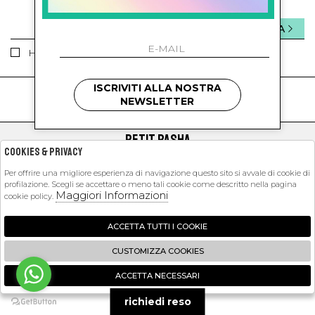
INVIA
Ho letto ed accettato le condizioni sulla privacy.
ISCRIVITI ALLA NOSTRA
kids
kids
NEWSLETTER
PETIT PASHA
Cookies & Privacy
SHOPPING
Per offrire una migliore esperienza di navigazione questo sito si avvale di cookie di
profilazione. Scegli se accettare o meno tali cookie come descritto nella pagina
EXTRA
Maggiori Informazioni
cookie policy.
ACCETTA TUTTI I COOKIE
2026 Petit Pasha - P.iva : 09423341214 Powered by
Atelier
società
gruppo
CUSTOMIZZA COOKIES
Zucchetti
ACCETTA NECESSARI
🍪
richiedi reso