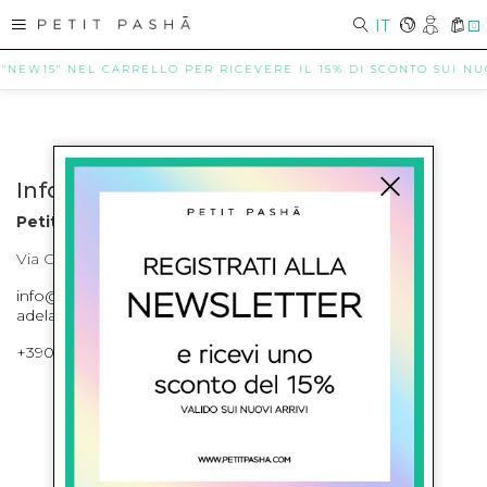
IT
0
 "NEW15" NEL CARRELLO PER RICEVERE IL 15% DI SCONTO SUI NUOV
Info contatti
Petit Pasha
Via Cilea, 255 Napoli Corso Umberto I 301 Napoli
info@petitpasha.com, petitpasha@hotmail.it,
adelaide.petitpasha@hotmail.com
+39081643421 , +390812351280
ISCRIVITI ALLA NEWSLETTER