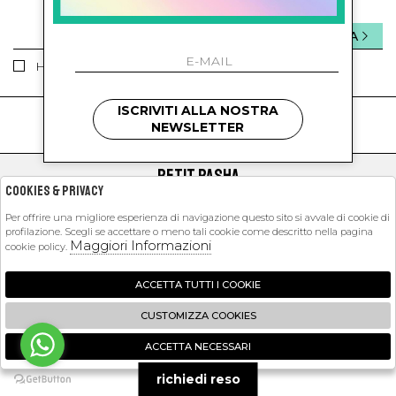
INVIA
Ho letto ed accettato le condizioni sulla privacy.
ISCRIVITI ALLA NOSTRA
kids
kids
NEWSLETTER
PETIT PASHA
Cookies & Privacy
SHOPPING
Per offrire una migliore esperienza di navigazione questo sito si avvale di cookie di
profilazione. Scegli se accettare o meno tali cookie come descritto nella pagina
EXTRA
Maggiori Informazioni
cookie policy.
ACCETTA TUTTI I COOKIE
2026 Petit Pasha - P.iva : 09423341214 Powered by
Atelier
società
gruppo
CUSTOMIZZA COOKIES
Zucchetti
ACCETTA NECESSARI
🍪
richiedi reso