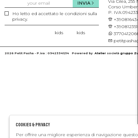
Via Cilea, 255
INVIA
Corso Umberto 
P. IVA:094233
Ho letto ed accettato le condizioni sulla
privacy.
+39081643
+39081235
kids
kids
3770412066
petitpasha@
2026 Petit Pasha - P.iva : 09423341214 Powered by
Atelier
società
gruppo Zu
Cookies & Privacy
Per offrire una migliore esperienza di navigazione questo 