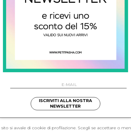
 Napoli
L'azienda
I 301 Napoli - Italia
Resi
41214
Contatti
421
Pagamenti
1280
Spedizione
 , 3397314295
hotmail.it
cchetti
ISCRIVITI ALLA NOSTRA
NEWSLETTER
sito si avvale di cookie di profilazione. Scegli se accettare o me