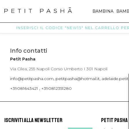
BAMBINA
BAMB
INSERISCI IL CODICE "NEW15" NEL CARRELLO PER 
Info contatti
Petit Pasha
Via Cilea, 255 Napoli Corso Umberto I 301 Napoli
info@petitpasha.com, petitpasha@hotmail.it, adelaide.pe
+39081643421 , +390812351280
ISCRIVITI ALLA NEWSLETTER
PETIT PASHA