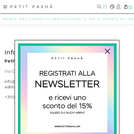
IT
0
 "NEW15" NEL CARRELLO PER RICEVERE IL 15% DI SCONTO SUI NUO
Info contatti
Petit Pasha
Via Cilea, 255 Napoli Corso Umberto I 301 Napoli
info@petitpasha.com, petitpasha@hotmail.it,
adelaide.petitpasha@hotmail.com
+39081643421 , +390812351280
ISCRIVITI ALLA NEWSLETTER