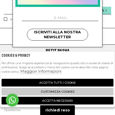
INVIA
Ho letto ed accettato le condizioni sulla privacy.
ISCRIVITI ALLA NOSTRA
kids
kids
NEWSLETTER
PETIT PASHA
Cookies & Privacy
SHOPPING
Per offrire una migliore esperienza di navigazione questo sito si avvale di cookie di
profilazione. Scegli se accettare o meno tali cookie come descritto nella pagina
EXTRA
Maggiori Informazioni
cookie policy.
ACCETTA TUTTI I COOKIE
2026 Petit Pasha - P.iva : 09423341214 Powered by
Atelier
società
gruppo
CUSTOMIZZA COOKIES
Zucchetti
ACCETTA NECESSARI
🍪
richiedi reso