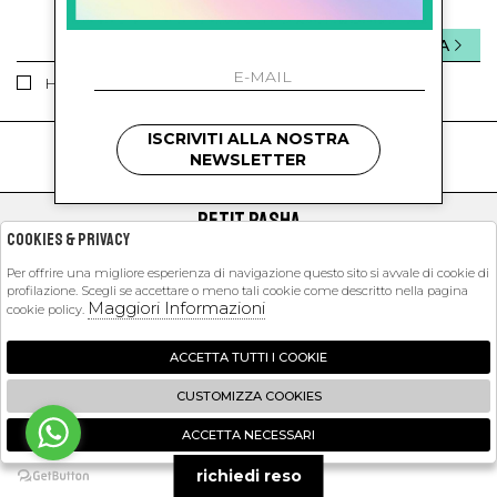
INVIA
Ho letto ed accettato le condizioni sulla privacy.
ISCRIVITI ALLA NOSTRA
kids
kids
NEWSLETTER
PETIT PASHA
Cookies & Privacy
SHOPPING
Per offrire una migliore esperienza di navigazione questo sito si avvale di cookie di
profilazione. Scegli se accettare o meno tali cookie come descritto nella pagina
EXTRA
Maggiori Informazioni
cookie policy.
ACCETTA TUTTI I COOKIE
2026 Petit Pasha - P.iva : 09423341214 Powered by
Atelier
società
gruppo
CUSTOMIZZA COOKIES
Zucchetti
ACCETTA NECESSARI
🍪
richiedi reso