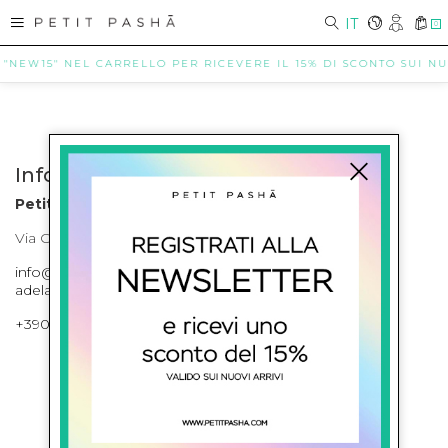
IT
0
 "NEW15" NEL CARRELLO PER RICEVERE IL 15% DI SCONTO SUI NUO
Info contatti
Petit Pasha
Via Cilea, 255 Napoli Corso Umberto I 301 Napoli
info@petitpasha.com, petitpasha@hotmail.it,
adelaide.petitpasha@hotmail.com
+39081643421 , +390812351280
ISCRIVITI ALLA NEWSLETTER