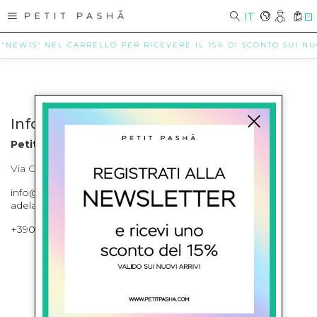
IT
0
 "NEW15" NEL CARRELLO PER RICEVERE IL 15% DI SCONTO SUI NUOV
Info contatti
Petit Pasha
Via Cilea, 255 Napoli Corso Umberto I 301 Napoli
info@petitpasha.com, petitpasha@hotmail.it,
adelaide.petitpasha@hotmail.com
+39081643421 , +390812351280
ISCRIVITI ALLA NEWSLETTER