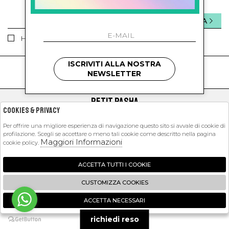
INVIA
Ho letto ed accettato le condizioni sulla privacy.
ISCRIVITI ALLA NOSTRA
kids
kids
NEWSLETTER
PETIT PASHA
Cookies & Privacy
SHOPPING
Per offrire una migliore esperienza di navigazione questo sito si avvale di cookie di
profilazione. Scegli se accettare o meno tali cookie come descritto nella pagina
EXTRA
Maggiori Informazioni
cookie policy.
ACCETTA TUTTI I COOKIE
2026 Petit Pasha - P.iva : 09423341214 Powered by
Atelier
società
gruppo
CUSTOMIZZA COOKIES
Zucchetti
ACCETTA NECESSARI
🍪
richiedi reso