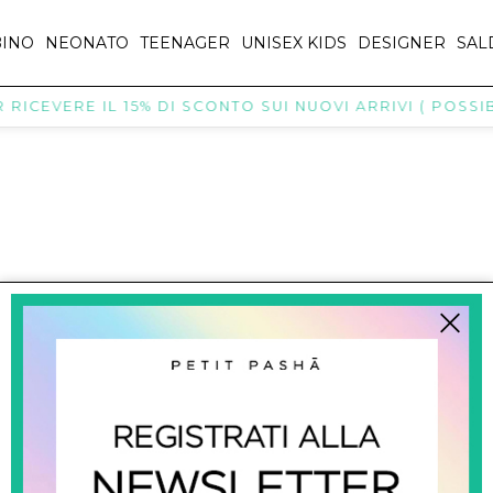
INO
NEONATO
TEENAGER
UNISEX KIDS
DESIGNER
SAL
RICEVERE IL 15% DI SCONTO SUI NUOVI ARRIVI ( POSSIBI
titpasha@hotmail.com
SHOPPING