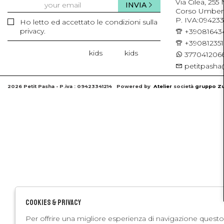
Via Cilea, 255
INVIA
Corso Umberto 
P. IVA:094233
Ho letto ed accettato le condizioni sulla
privacy.
+39081643
+39081235
kids
kids
3770412066
petitpasha@
2026 Petit Pasha - P.iva : 09423341214 Powered by
Atelier
società
gruppo Zu
Cookies & Privacy
Per offrire una migliore esperienza di navigazione questo 