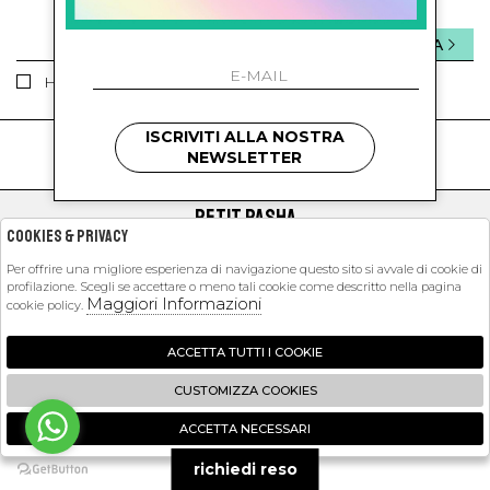
INVIA
Ho letto ed accettato le condizioni sulla privacy.
ISCRIVITI ALLA NOSTRA
kids
kids
NEWSLETTER
PETIT PASHA
Cookies & Privacy
SHOPPING
Per offrire una migliore esperienza di navigazione questo sito si avvale di cookie di
profilazione. Scegli se accettare o meno tali cookie come descritto nella pagina
EXTRA
Maggiori Informazioni
cookie policy.
ACCETTA TUTTI I COOKIE
2026 Petit Pasha - P.iva : 09423341214 Powered by
Atelier
società
gruppo
CUSTOMIZZA COOKIES
Zucchetti
ACCETTA NECESSARI
🍪
richiedi reso