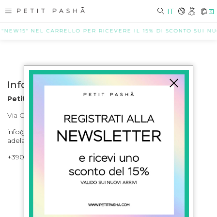
IT
0
 "NEW15" NEL CARRELLO PER RICEVERE IL 15% DI SCONTO SUI NUOV
Info contatti
Petit Pasha
Via Cilea, 255 Napoli Corso Umberto I 301 Napoli
info@petitpasha.com, petitpasha@hotmail.it,
adelaide.petitpasha@hotmail.com
+39081643421 , +390812351280
ISCRIVITI ALLA NEWSLETTER