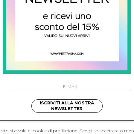
 Napoli
L'azienda
I 301 Napoli - Italia
Resi
41214
Contatti
421
Pagamenti
1280
Spedizione
 , 3397314295
hotmail.it
cchetti
ISCRIVITI ALLA NOSTRA
NEWSLETTER
sito si avvale di cookie di profilazione. Scegli se accettare o me