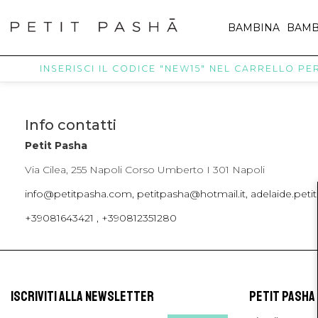
BAMBINA
BAMB
INSERISCI IL CODICE "NEW15" NEL CARRELLO PER 
Info contatti
Petit Pasha
Via Cilea, 255 Napoli Corso Umberto I 301 Napoli
info@petitpasha.com, petitpasha@hotmail.it, adelaide.pe
+39081643421 , +390812351280
ISCRIVITI ALLA NEWSLETTER
PETIT PASHA