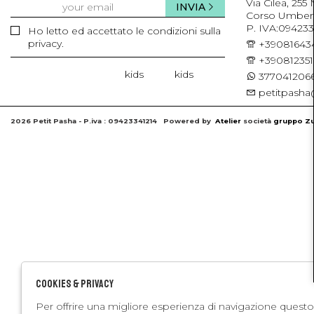
Via Cilea, 255
INVIA
Corso Umberto 
P. IVA:094233
Ho letto ed accettato le condizioni sulla
privacy.
+39081643
+39081235
kids
kids
3770412066
petitpasha@
2026 Petit Pasha - P.iva : 09423341214 Powered by
Atelier
società
gruppo Zu
Cookies & Privacy
Per offrire una migliore esperienza di navigazione questo 