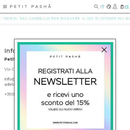
IT
0
E "NEW15" NEL CARRELLO PER RICEVERE IL 15% DI SCONTO SUI NUO
Info contatti
Petit Pasha
Via Cilea, 255 Napoli Corso Umberto I 301 Napoli
info@petitpasha.com, petitpasha@hotmail.it,
adelaide.petitpasha@hotmail.com
+39081643421 , +390812351280
ISCRIVITI ALLA NEWSLETTER