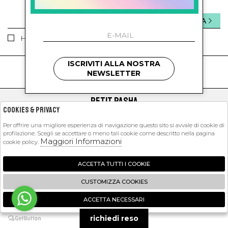
INVIA
Ho letto ed accettato le condizioni sulla privacy.
ISCRIVITI ALLA NOSTRA
kids
kids
NEWSLETTER
PETIT PASHA
Cookies & Privacy
SHOPPING
Per offrire una migliore esperienza di navigazione questo sito si avvale di cookie di
profilazione. Scegli se accettare o meno tali cookie come descritto nella pagina
EXTRA
Maggiori Informazioni
cookie policy.
ACCETTA TUTTI I COOKIE
2026 Petit Pasha - P.iva : 09423341214 Powered by
Atelier
società
gruppo
CUSTOMIZZA COOKIES
Zucchetti
ACCETTA NECESSARI
🍪
richiedi reso