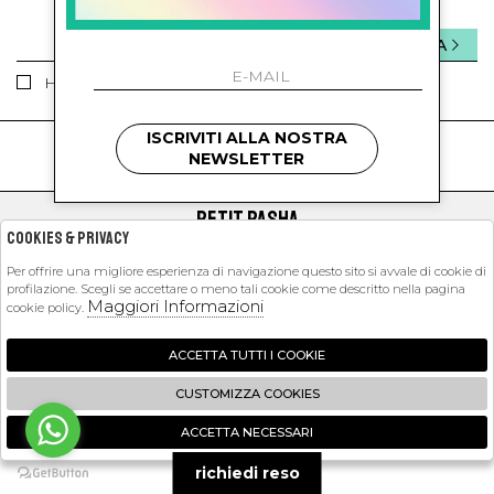
INVIA
Ho letto ed accettato le condizioni sulla privacy.
ISCRIVITI ALLA NOSTRA
kids
kids
NEWSLETTER
PETIT PASHA
Cookies & Privacy
SHOPPING
Per offrire una migliore esperienza di navigazione questo sito si avvale di cookie di
profilazione. Scegli se accettare o meno tali cookie come descritto nella pagina
EXTRA
Maggiori Informazioni
cookie policy.
ACCETTA TUTTI I COOKIE
2026 Petit Pasha - P.iva : 09423341214 Powered by
Atelier
società
gruppo
CUSTOMIZZA COOKIES
Zucchetti
ACCETTA NECESSARI
🍪
richiedi reso