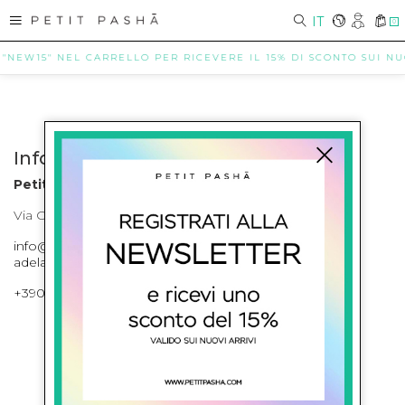
IT
0
 "NEW15" NEL CARRELLO PER RICEVERE IL 15% DI SCONTO SUI NUOV
Info contatti
Petit Pasha
Via Cilea, 255 Napoli Corso Umberto I 301 Napoli
info@petitpasha.com, petitpasha@hotmail.it,
adelaide.petitpasha@hotmail.com
+39081643421 , +390812351280
ISCRIVITI ALLA NEWSLETTER